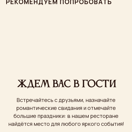
РЕКОМЕНДУЕМ ПОПРОБОВАТЬ
романтические свидания и отмечайте
большие праздники: в нашем ресторане
найдётся место для любого яркого события!
8 (495) 680 51 11
8 (495) 680 51 77
Написать в
Telegram
Пн-Вс
с 12:00 до 00:00
Проспект Мира, 36 стр. 1
бесплатная охраняемая парковка