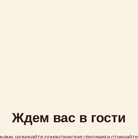
Ждем вас в гости
назначайте романтические свидания и отмечайте большие пра
сторане найдётся место для любого яркого события!
Проспект Мира, 36 стр. 1
бесплатная охраняемая парковка
m