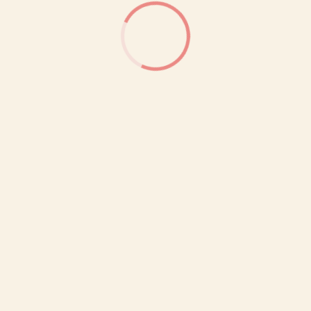
ООО «МИРУМИР»
ИНН: 7710279688
ОГРН: 1027700249180