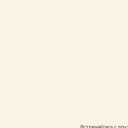
Встречайтесь с друзьями, 
в нашем ре
8 (495) 680 51 11
Написать
в
Telegra
8 (495) 680 51 77