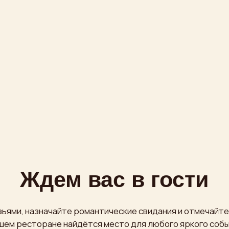
Ждем вас в гости
назначайте романтические свидания и отмечайте большие пра
сторане найдётся место для любого яркого события!
Проспект Мира, 36 стр. 1
бесплатная охраняемая парковка
m