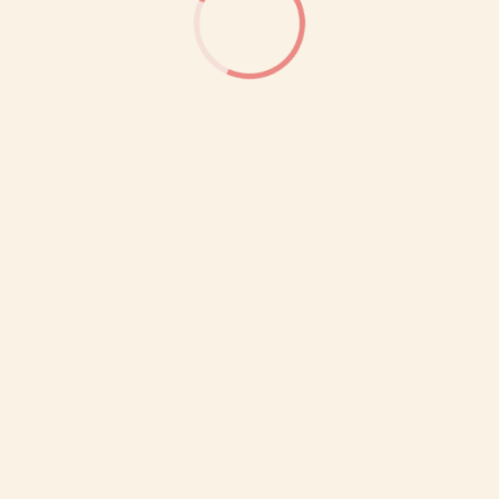
ООО «МИРУМИР»
ИНН: 7710279688
ОГРН: 1027700249180