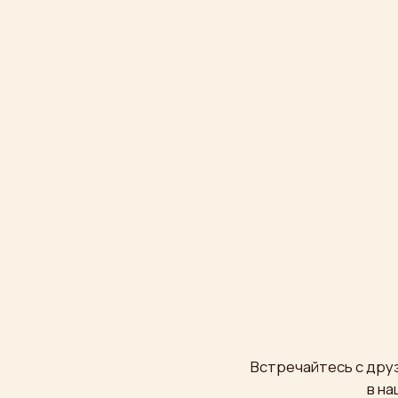
Встречайтесь с друзьями, 
в нашем ре
8 (495) 680 51 11
Написать
в
Telegra
8 (495) 680 51 77