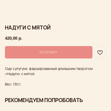
НАДУГИ С МЯТОЙ
420,00
р.
В КОРЗИНУ
Сыр сулугуни, фаршированный домашним творогом
«Надуги» с мятой
Вес: 130 г.
Ждем вас в гости
РЕКОМЕНДУЕМ ПОПРОБОВАТЬ
Встречайтесь с друзьями, назначайте
романтические свидания и отмечайте
большие праздники: в нашем ресторане