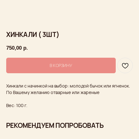
ХИНКАЛИ ( 3ШТ)
750,00
р.
В КОРЗИНУ
Хинкали с начинкой на выбор: молодой бычок или ягненок.
По Вашему желанию отварные или жареные
Вес: 100 г.
Ждем вас в гости
РЕКОМЕНДУЕМ ПОПРОБОВАТЬ
Встречайтесь с друзьями, назначайте
романтические свидания и отмечайте
большие праздники: в нашем ресторане