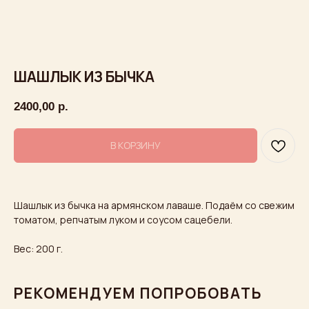
ШАШЛЫК ИЗ БЫЧКА
2400,00
р.
В КОРЗИНУ
Шашлык из бычка на армянском лаваше. Подаём со свежим
томатом, репчатым луком и соусом сацебели.
Вес: 200 г.
Ждем вас в гости
Встречайтесь с друзьями, назначайте
РЕКОМЕНДУЕМ ПОПРОБОВАТЬ
романтические свидания и отмечайте