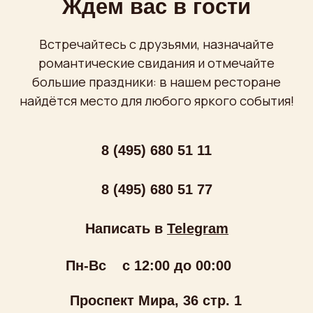
ООО «МИРУМИР»
ИНН: 7710279688