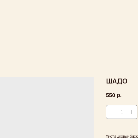
ШАДО
550
р.
Фисташковый биск