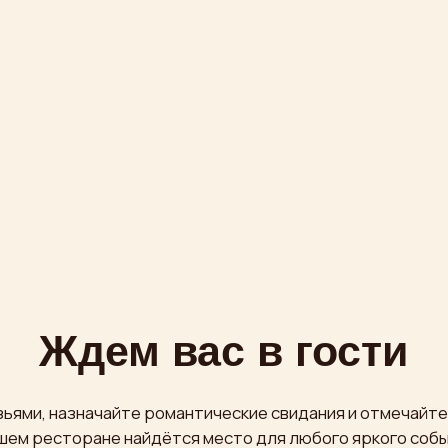
Ждем вас в гости
назначайте романтические свидания и отмечайте большие пра
сторане найдётся место для любого яркого события!
Проспект Мира, 36 стр. 1
бесплатная охраняемая парковка
m