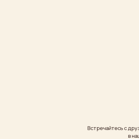
Встречайтесь с друзьями, 
в нашем ре
8 (495) 680 51 11
Написать
в
Telegra
8 (495) 680 51 77