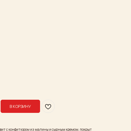
В КОРЗИНУ
вит с конфитюром из малины и сырным кремом, покрыт